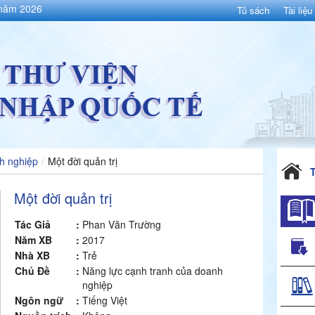
 năm 2026
Tủ sách
Tài liệu
h nghiệp
/
Một đời quản trị
Một đời quản trị
Tác Giả
:
Phan Văn Trường
Năm XB
:
2017
Nhà XB
:
Trẻ
Chủ Đề
:
Năng lực cạnh tranh của doanh
nghiệp
Ngôn ngữ
:
Tiếng Việt