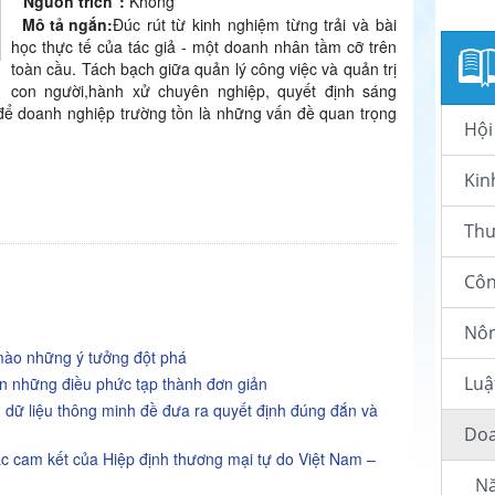
Nguồn trích
:
Không
Mô tả ngắn
:
Đúc rút từ kinh nghiệm từng trải và bài
học thực tế của tác giả - một doanh nhân tầm cỡ trên
toàn cầu. Tách bạch giữa quản lý công việc và quản trị
con người,hành xử chuyên nghiệp, quyết định sáng
để doanh nghiệp trường tồn là những vấn đề quan trọng
Hội
Kin
Thư
Côn
Nôn
mào những ý tưởng đột phá
Luậ
ến những điều phức tạp thành đơn giản
g dữ liệu thông minh đề đưa ra quyết định đúng đắn và
Doa
ác cam kết của Hiệp định thương mại tự do Việt Nam –
Nă