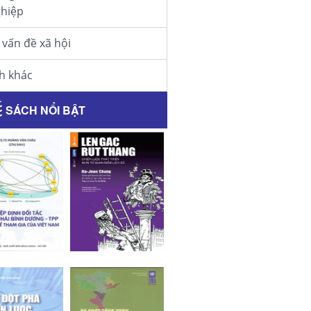
hiệp
 vấn đề xã hội
h khác
SÁCH NỔI BẬT