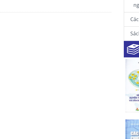
ng
Các
Sác